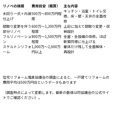
リノベの規模
費用目安（概算）
主な内容
キッチン・浴室・トイレ交
水回り一式＋内装
500万〜800万円程
換、床・壁・天井の全面改
仕上げ
度
修
間取り変更を伴う
600万〜1,200万円
上記に加えて間取り変更・収
部分リノベ
程度
納設計
フルリノベーショ
800万〜1,500万円
全室・全設備の改修。ほぼ
ン
程度
新築同様に仕上げる
スケルトンリフォ
1,000万〜2,000万
躯体だけ残して全面解体・
ーム
円以上
再設計
住宅リフォーム推進協議会の調査によると、一戸建てリフォームの
費用平均は500万円台というデータもあります
（調査時点によって変動します。最新の数値は同協議会の公式サイ
トでご確認ください）。