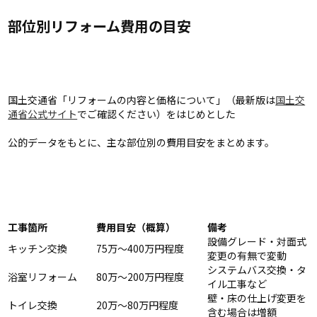
部位別リフォーム費用の目安
国土交通省「リフォームの内容と価格について」（最新版は
国土交
通省公式サイト
でご確認ください）をはじめとした
公的データをもとに、主な部位別の費用目安をまとめます。
工事箇所
費用目安（概算）
備考
設備グレード・対面式
キッチン交換
75万〜400万円程度
変更の有無で変動
システムバス交換・タ
浴室リフォーム
80万〜200万円程度
イル工事など
壁・床の仕上げ変更を
トイレ交換
20万〜80万円程度
含む場合は増額