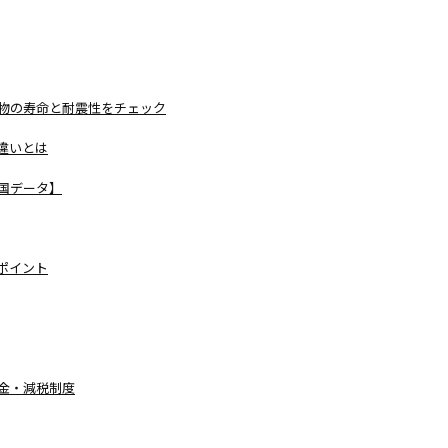
建物の寿命と耐震性をチェック
違いとは
国データ】
ポイント
金・減税制度