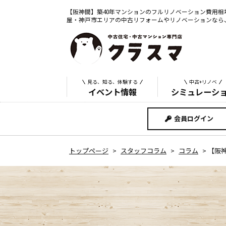
【阪神間】築40年マンションのフルリノベーション費用相
屋・神戸市エリアの中古リフォームやリノベーションなら
見る、知る、体験する
中古+リノベ
イベント情報
シミュレーシ
会員ログイン
トップページ
>
スタッフコラム
>
コラム
>
【阪