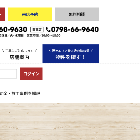
ン
来店予約
無料相談
丁寧にご対応します
阪神エリア最大級の情報量
店舗案内
物件を探す！
中古マンション
中古一戸建て
土地
補助金・施工事例を解説