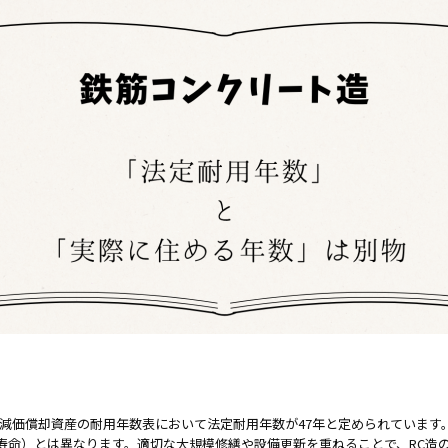
の減価償却資産の耐用年数表において法定耐用年数が47年と定められています
命）とは異なります。適切な大規模修繕や設備更新を重ねることで、RC造の