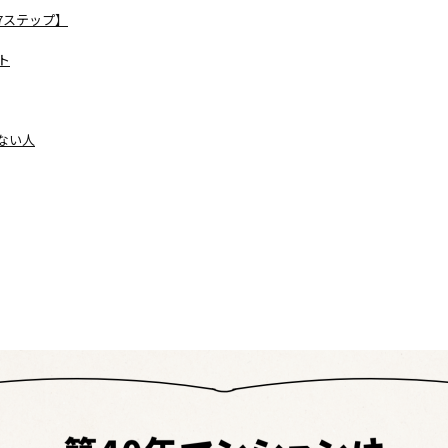
7ステップ】
ト
ない人