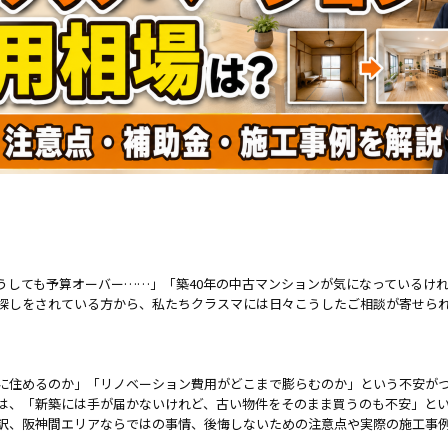
うしても予算オーバー……」「築40年の中古マンションが気になっているけ
い探しをされている方から、私たちクラスマには日々こうしたご相談が寄せら
に住めるのか」「リノベーション費用がどこまで膨らむのか」という不安が
は、「新築には手が届かないけれど、古い物件をそのまま買うのも不安」とい
訳、阪神間エリアならではの事情、後悔しないための注意点や実際の施工事