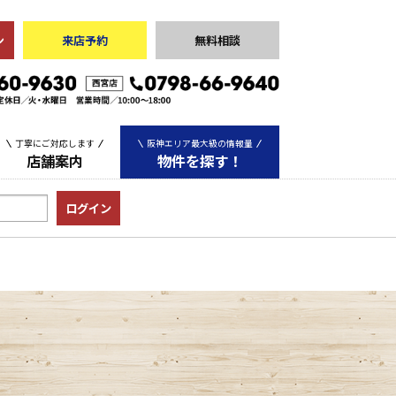
ン
来店予約
無料相談
丁寧にご対応します
阪神エリア最大級の情報量
店舗案内
物件を探す！
中古マンション
中古一戸建て
土地