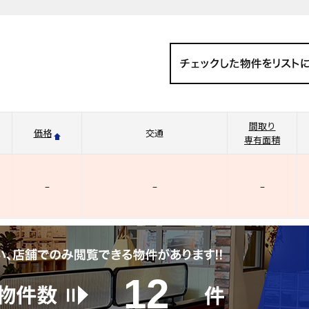
間取り
価格
交通
専有面積
–
–
–
12