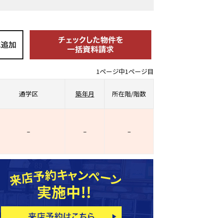
1ページ中1ページ目
通学区
築年月
所在階/階数
–
–
–
ホームページ上で公開
店舗限定の公開物件数
件
来店予約キャンペーン