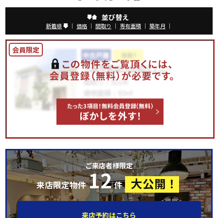
並び替え
新着順
｜
価格
｜
間取り
｜
専有面積
｜
築年月
｜
ご来店者様限定
12
大公開！
来店限定物件
件
来店予約はこちら