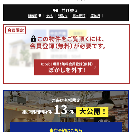
並び替え
新着順
｜
価格
｜
間取り
｜
専有面積
｜
築年月
｜
ご来店者様限定
13
大公開！
来店限定物件
件
来店予約はこちら