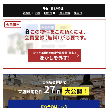
並び替え
新着順
｜
価格
｜
間取り
｜
専有面積
｜
築年月
｜
ご来店者様限定
27
大公開！
来店限定物件
件
来店予約はこちら