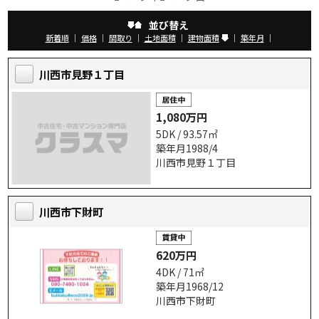
並び替え
新着順
｜
価格
｜
間取り
｜
土地面積
｜
建物面積
｜
築年月
｜
川西市見野１丁目
1,080万円
5DK / 93.57㎡
築年月1988/4
川西市見野１丁目
川西市下財町
620万円
4DK / 71㎡
築年月1968/12
川西市下財町