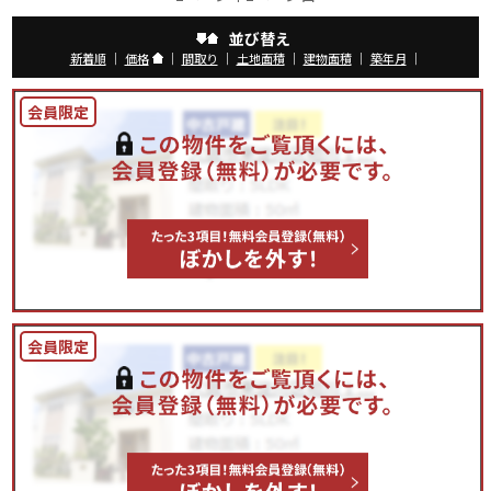
並び替え
新着順
｜
価格
｜
間取り
｜
土地面積
｜
建物面積
｜
築年月
｜