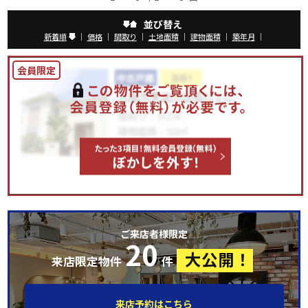
並び替え
新着順
｜
価格
｜
間取り
｜
土地面積
｜
建物面積
｜
築年月
｜
ご来店者様限定
20
大公開！
来店限定物件
件
来店予約はこちら