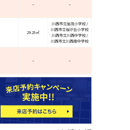
–
–
川西市立加茂小学校 /
川西市立桜が丘小学校
29.25㎡
川西市立川西中学校 /
川西市立川西南中学校
–
–
ホームページ上で公開
店舗限定の公開物件数
件
来店予約キャンペーン