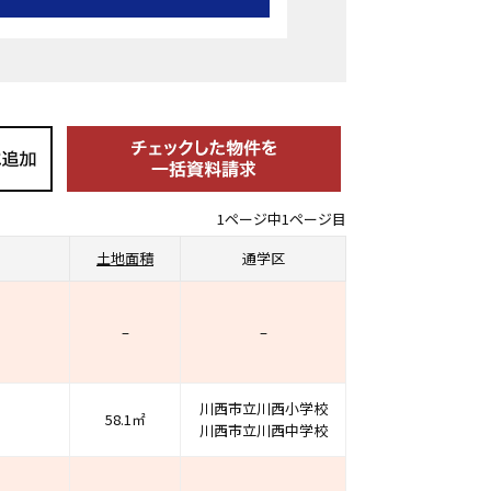
1ページ中1ページ目
土地面積
通学区
–
–
川西市立川西小学校
58.1㎡
川西市立川西中学校