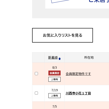
新着順
所在地
8/3
会員限定物件です
7/19
川西市小花１丁目
7/5