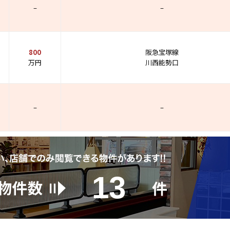
–
–
800
阪急宝塚線
万円
川西能勢口
–
–
13