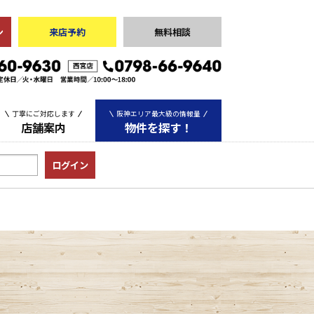
ン
来店予約
無料相談
丁寧にご対応します
阪神エリア最大級の情報量
店舗案内
物件を探す！
中古マンション
中古一戸建て
土地