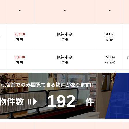
–
–
–
2,380
阪神本線
3LDK
３
万円
打出
63㎡
3,890
阪神本線
1SLDK
万円
打出
65.3㎡
192