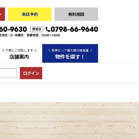
ン
来店予約
無料相談
丁寧にご対応します
阪神エリア最大級の情報量
店舗案内
物件を探す！
中古マンション
中古一戸建て
土地