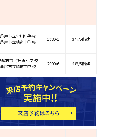
–
–
–
芦屋市立宮川小学校
1980/1
3階/5階建
芦屋市立精道中学校
芦屋市立打出浜小学校
2000/6
4階/5階建
芦屋市立精道中学校
ホームページ上で公開
店舗限定の公開物件数
件
来店予約キャンペーン