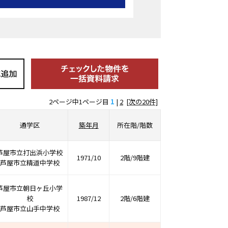
2ページ中1ページ目
1
|
2
[次の20件]
通学区
築年月
所在階/階数
芦屋市立打出浜小学校
1971/10
2階/9階建
芦屋市立精道中学校
芦屋市立朝日ヶ丘小学
校
1987/12
2階/6階建
芦屋市立山手中学校