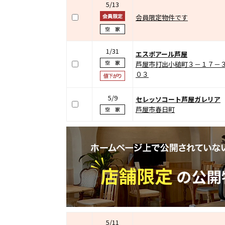
5/13
会員限定物件です
1/31
エスポアール芦屋
芦屋市打出小槌町３－１７－
０３
5/9
セレッソコート芦屋ガレリア
芦屋市春日町
5/11