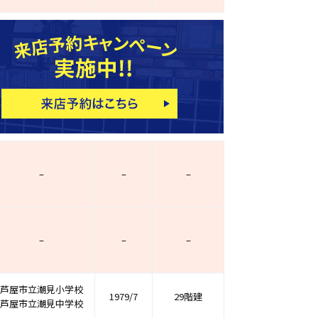
ホームページ上で公開
店舗限定の公開物件数
件
来店予約キャンペーン
–
–
–
–
–
–
芦屋市立潮見小学校
1979/7
29階建
芦屋市立潮見中学校