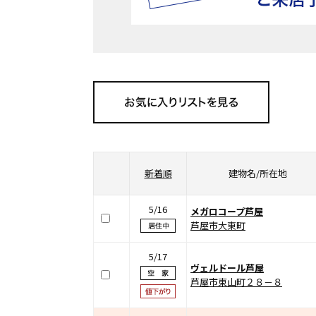
新着順
建物名/所在地
5/16
メガロコープ芦屋
芦屋市大東町
5/17
ヴェルドール芦屋
芦屋市東山町２８－８