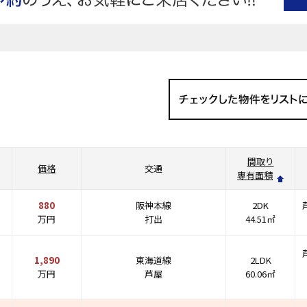
間取り
価格
交通
専有面積
880
阪神本線
2DK
万円
打出
44.51㎡
1,890
東海道線
2LDK
万円
芦屋
60.06㎡