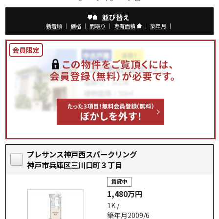
並び替え
新着順
｜
価格
｜
間取り
｜
専有面積
｜
築年月
｜
プレサンス神戸西スパークリング
神戸市兵庫区三川口町３丁目
1,480万円
1K /
築年月2009/6