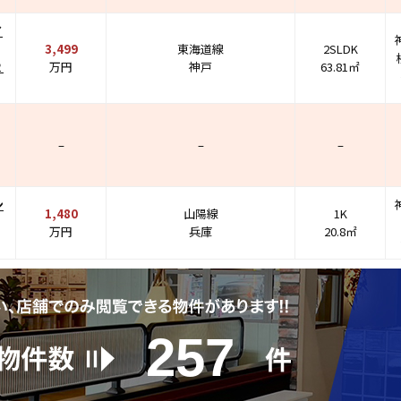
イ
3,499
東海道線
2SLDK
２
万円
神戸
63.81㎡
–
–
–
ン
1,480
山陽線
1K
万円
兵庫
20.8㎡
257