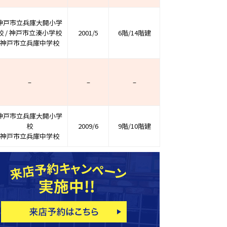
神戸市立兵庫大開小学
校 / 神戸市立湊小学校
2001/5
6階/14階建
神戸市立兵庫中学校
–
–
–
神戸市立兵庫大開小学
校
2009/6
9階/10階建
神戸市立兵庫中学校
ホームページ上で公開
店舗限定の公開物件数
件
来店予約キャンペーン