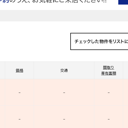
間取り
価格
交通
専有面積
–
–
–
–
–
–