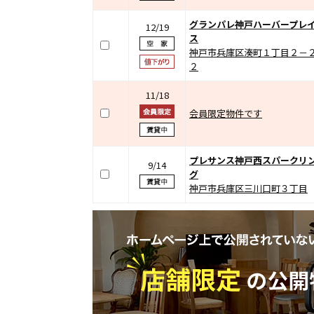
グランパレ神戸ハーバープレ
12/19
ス
神戸市兵庫区湊町１丁目２－
２
11/18
会員限定物件です
プレサンス神戸西スパークリ
9/14
グ
神戸市兵庫区三川口町３丁目