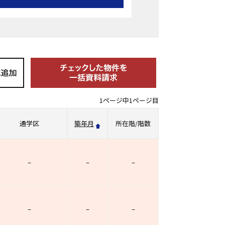
1ページ中1ページ目
通学区
築年月
所在階/階数
–
–
–
–
–
–