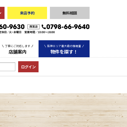
ン
来店予約
無料相談
丁寧にご対応します
阪神エリア最大級の情報量
店舗案内
物件を探す！
中古マンション
中古一戸建て
土地