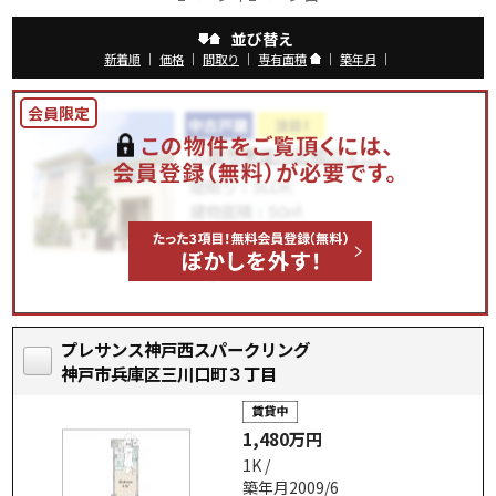
並び替え
新着順
｜
価格
｜
間取り
｜
専有面積
｜
築年月
｜
プレサンス神戸西スパークリング
神戸市兵庫区三川口町３丁目
1,480万円
1K /
築年月2009/6