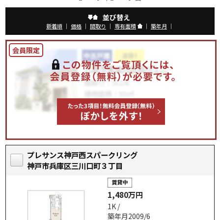
並び替え
新着順
｜
価格
｜
間取り
｜
専有面積
｜
築年月
｜
プレサンス神戸西スパークリング
神戸市兵庫区三川口町３丁目
1,480万円
1K /
築年月2009/6