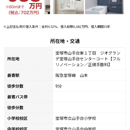
※上記支払例の借入条件：金利0.52%、借入総額6,682万円、借入期間35年
所在地・交通
宝塚市山手台東１丁目 ジオグラン
所在地
デ宝塚山手台センターコート【フル
リノベーション／正規手数料】
最寄駅
阪急宝塚線 山本
徒歩分数
9分
最寄バス停
徒歩分数
小学校校区
宝塚市立山手台小学校
中学校校区
宝塚市立山手台中学校