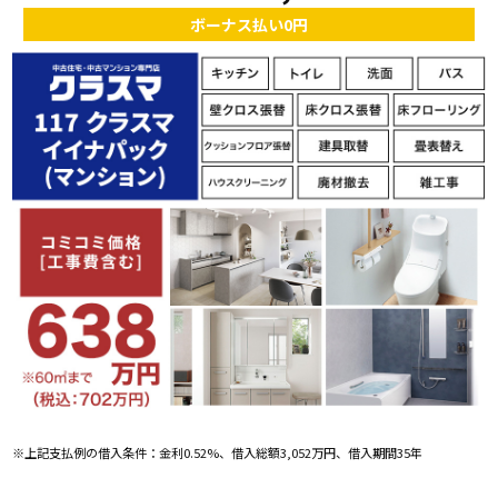
ボーナス払い0円
※上記支払例の借入条件：金利0.52%、借入総額3,052万円、借入期間35年