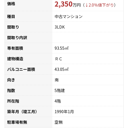
2,350
価格
万円（
↓2.0％値下がり
）
種目
中古マンション
間取り
3LDK
間取り内訳
専有面積
93.55㎡
建物構造
ＲＣ
バルコニー面積
43.05㎡
向き
南
階数
5階建
所在階
4階
築年月（竣工月）
1990年1月
駐車場有無
空無