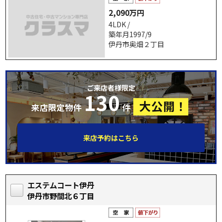
2,090万円
4LDK /
築年月1997/9
伊丹市奥畑２丁目
ご来店者様限定
130
大公開！
来店限定物件
件
来店予約はこちら
エステムコート伊丹
伊丹市野間北６丁目