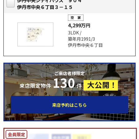
伊丹中央シティハウス ９０４
伊丹市中央６丁目３－１５
4,299万円
3LDK /
築年月1991/3
伊丹市中央６丁目
ご来店者様限定
130
大公開！
来店限定物件
件
来店予約はこちら