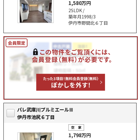
1,580万円
2SLDK /
築年月1998/3
伊丹市野間北６丁目
パレ武庫川プルミエールⅢ
伊丹市池尻６丁目
1,798万円