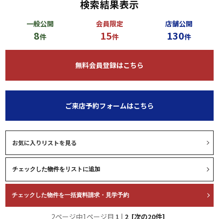
検索結果表示
一般公開
会員限定
店舗公開
8
15
130
件
件
件
無料会員登録はこちら
ご来店予約フォームはこちら
お気に入りリストを見る
2ページ中1ページ目
1
|
2
[次の20件]