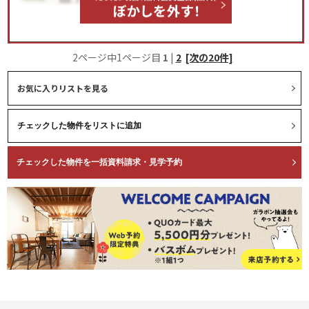
2ページ中1ページ目
1
|
2
[次の20件]
お気に入りリストを見る