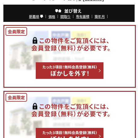
並び替え
新着順
｜
価格
｜
間取り
｜
専有面積
｜
築年月
｜