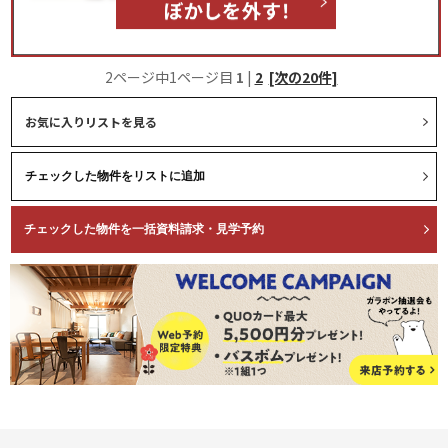
2ページ中1ページ目
1
|
2
[次の20件]
お気に入りリストを見る