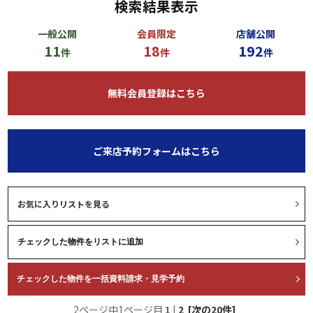
検索結果表示
一般公開
会員限定
店舗公開
11
18
192
件
件
件
無料会員登録はこちら
ご来店予約フォームはこちら
お気に入りリストを見る
2ページ中1ページ目
1
|
2
[次の20件]