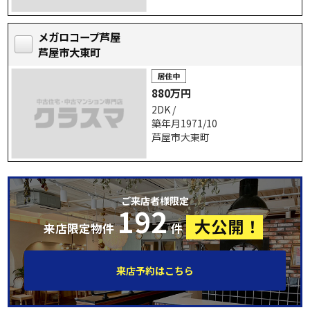
メガロコープ芦屋
芦屋市大東町
880万円
2DK /
築年月1971/10
芦屋市大東町
ご来店者様限定
192
大公開！
来店限定物件
件
来店予約はこちら