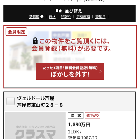
並び替え
新着順
｜
価格
｜
間取り
｜
専有面積
｜
築年月
｜
ヴェルドール芦屋
芦屋市東山町２８－８
1,890万円
2LDK /
築年月1987/12