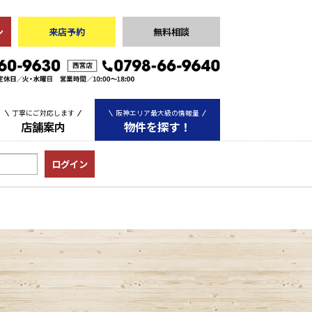
ン
来店予約
無料相談
丁寧にご対応します
阪神エリア最大級の情報量
店舗案内
物件を探す！
中古マンション
中古一戸建て
土地