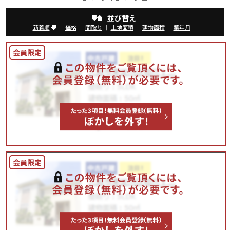
並び替え
新着順
｜
価格
｜
間取り
｜
土地面積
｜
建物面積
｜
築年月
｜