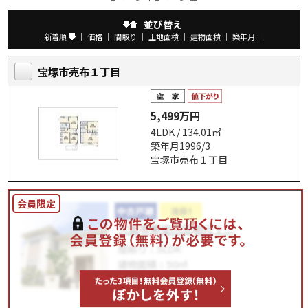
並び替え
新着順
｜
価格
｜
間取り
｜
土地面積
｜
建物面積
｜
築年月
｜
宝塚市売布１丁目
5,499万円
4LDK / 134.01㎡
築年月1996/3
宝塚市売布１丁目